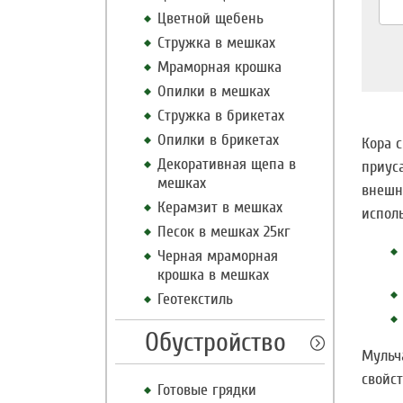
Цветной щебень
Стружка в мешках
Мраморная крошка
Опилки в мешках
Стружка в брикетах
Опилки в брикетах
Кора 
Декоративная щепа в
приус
мешках
внешн
Керамзит в мешках
испол
Песок в мешках 25кг
Черная мраморная
крошка в мешках
Геотекстиль
Обустройство
Мульч
свойст
Готовые грядки