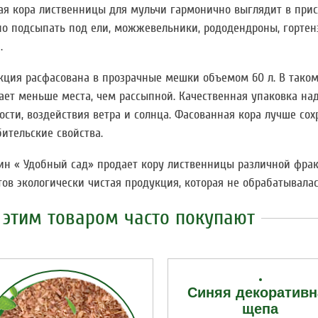
ая кора лиственницы для мульчи гармонично выглядит в прист
но подсыпать под ели, можжевельники, рододендроны, гортен
.
кция расфасована в прозрачные мешки объемом 60 л. В таком
ает меньше места, чем рассыпной. Качественная упаковка на
ости, воздействия ветра и солнца. Фасованная кора лучше со
ительские свойства.
ин « Удобный сад» продает кору лиственницы различной фрак
тов экологически чистая продукция, которая не обрабатывала
 этим товаром часто покупают
Синяя декоративн
щепа