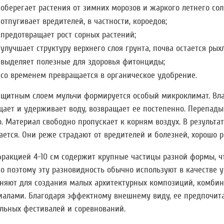
оберегает растения от зимних морозов и жаркого летнего сол
отпугивает вредителей, в частности, короедов;
предотвращает рост сорных растений;
улучшает структуру верхнего слоя грунта, почва остается рых
выделяет полезные для здоровья фитонциды;
со временем превращается в органическое удобрение.
ащитным слоем мульчи формируется особый микроклимат. Вла
щает и удерживает воду, возвращает ее постепенно. Перепад
. Материал свободно пропускает к корням воздух. В результа
ется. Они реже страдают от вредителей и болезней, хорошо ра
фракцией 4-10 см содержит крупные частицы разной формы, ч
о поэтому эту разновидность обычно используют в качестве у
няют для создания малых архитектурных композиций, комби
иалами. Благодаря эффектному внешнему виду, ее предпочит
льных фестивалей и соревнований.