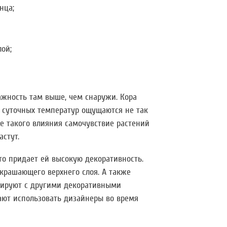
нца;
лой;
жность там выше, чем снаружи. Кора
ы суточных температур ощущаются не так
те такого влияния самочувствие растений
стут.
то придает ей высокую декоративность.
крашающего верхнего слоя. А также
нируют с другими декоративными
ают использовать дизайнеры во время