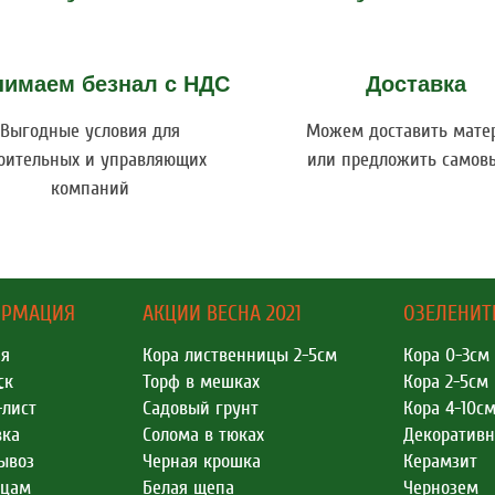
нимаем безнал с НДС
Доставка
Выгодные условия для
Можем доставить мате
оительных и управляющих
или предложить самов
компаний
РМАЦИЯ
АКЦИИ ВЕСНА 2021
ОЗЕЛЕНИ
ая
Кора лиственницы 2-5см
Кора 0-3см
А
ск
Торф в мешках
Кора 2-5см
-лист
Садовый грунт
Кора 4-10с
вка
Солома в тюках
Декоратив
ывоз
Черная крошка
Керамзит
ицам
Белая щепа
Чернозем