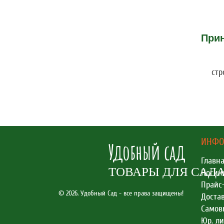
При
стр
ИНФО
Удобный сад
Главн
ТОВАРЫ ДЛЯ САД
Ногин
Прайс
© 2026. Удобный Сад - все права защищены!
Доста
Самов
Юр. л