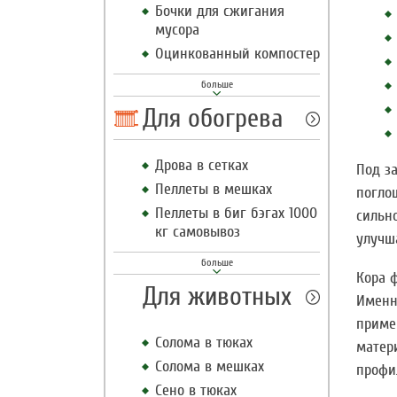
Бочки для сжигания
мусора
Оцинкованный компостер
Для обогрева
Дрова в сетках
Под з
Пеллеты в мешках
погло
Пеллеты в биг бэгах 1000
сильно
кг самовывоз
улучша
Кора 
Для животных
Именн
приме
Солома в тюках
матер
Солома в мешках
профи
Сено в тюках