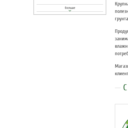
Крупн
полез
грунта
Проду
заним
влажн
потреб
Магаз
клиен
С